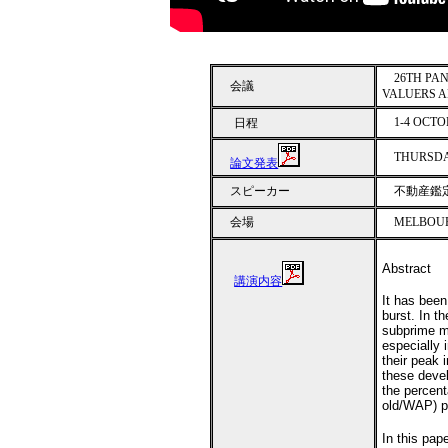
26TH PAN
会議
VALUERS 
1-4 OCTO
日程
THURSDAY
論文発表
スピーカー
不動産鑑定
会場
MELBOUR
Abstract
講演内容
It has been
burst. In 
subprime m
especially 
their peak 
these devel
the percent
old/WAP) p
In this pap