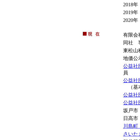
2018年
2019年
2020年
有限会
同社 
東松山
地価公
公益社
員
公益社
（基本
公益社
公益社
坂戸市
日高市
川島町
さいた