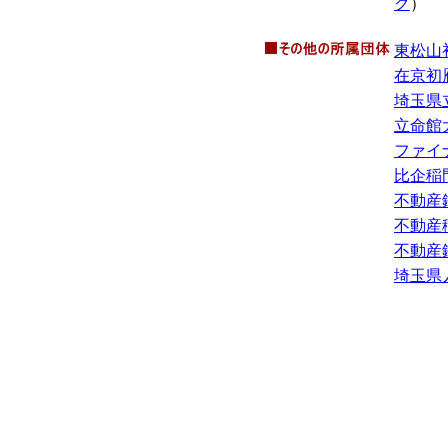
ク
）
東松山
在京初
埼玉県
立命館
ファイ
比企稲
不動産
不動産
不動産
埼玉県