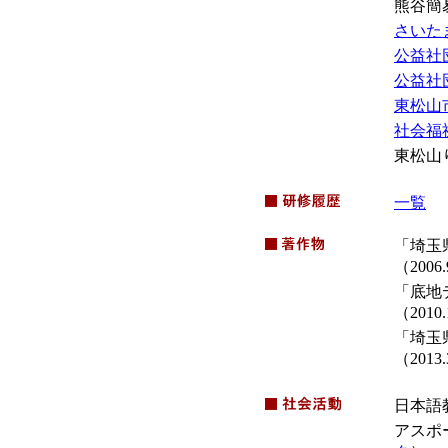
熊谷簡
さいた
公益社
公益社
東松山
社会福
東松山
一覧
（
「埼玉
（200
「底地デ
（201
「埼玉
（201
日本語
アスポ